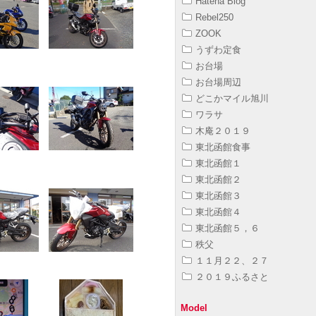
Hatena Blog
Rebel250
ZOOK
うずわ定食
お台場
お台場周辺
どこかマイル旭川
ワラサ
木庵２０１９
東北函館食事
東北函館１
東北函館２
東北函館３
東北函館４
東北函館５，６
秩父
１１月２２、２７
２０１９ふるさと
Model