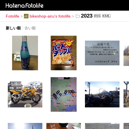
2023
Fotolife
>
bikeshop-airu's fotolife
>
新しい順
|
古い順