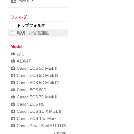
iPhone 15
フォルダ
トップフォルダ
堀切・小岩菖蒲園
Model
なし
A1304T
Canon EOS 5D Mark II
Canon EOS 5D Mark III
Canon EOS 5D Mark IV
Canon EOS 60D
Canon EOS 7D Mark II
Canon EOS R6
Canon EOS-1D X Mark II
Canon EOS-1Ds Mark III
Canon PowerShot A1100 IS
more