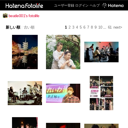
ユーザー登録
ログイン
ヘルプ
beatle001's fotolife
新しい順
|
古い順
1
2
3
4
5
6
7
8
9
10
...
61
next>