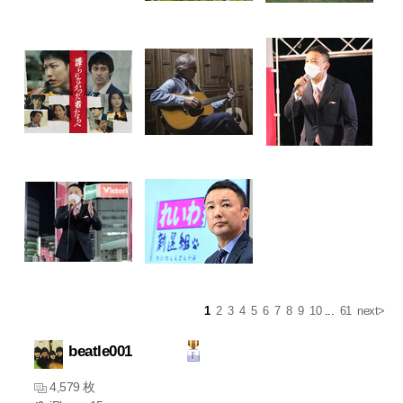
1
2
3
4
5
6
7
8
9
10
...
61
next>
beatle001
4,579 枚