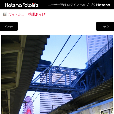
ユーザー登録
ログイン
ヘルプ
ぼら・ボラ 携帯あそび
<prev
next>