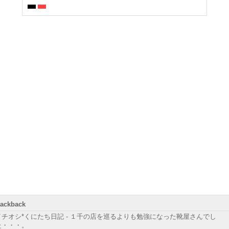
rackback
イチオシ*くにたち日記 - １千の店を巡るよりも勉強になった靴屋さんでし
た・・・。