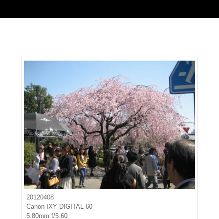
20120408
Canon IXY DIGITAL 60
5.80mm f/5.60