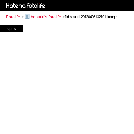
Fotolife
>
basutiti's fotolife
>
<prev