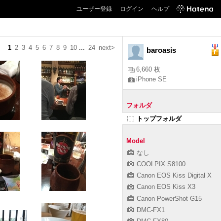
ユーザー登録
ログイン
ヘルプ
1
2
3
4
5
6
7
8
9
10
...
24
next>
baroasis
6,660 枚
iPhone SE
フォルダ
トップフォルダ
Model
なし
COOLPIX S8100
Canon EOS Kiss Digital X
Canon EOS Kiss X3
Canon PowerShot G15
DMC-FX1