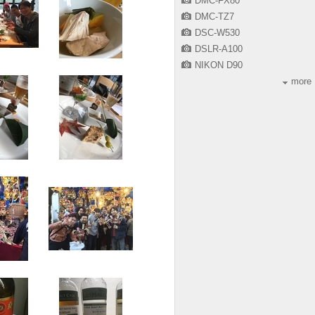
DMC-FX80
DMC-TZ7
DSC-W530
DSLR-A100
NIKON D90
more