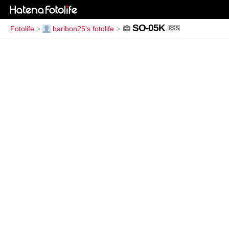
SO-05K
Fotolife
>
baribon25's fotolife
>