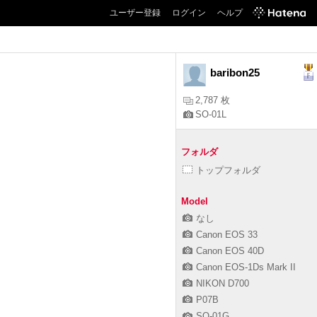
ユーザー登録
ログイン
ヘルプ
baribon25
2,787 枚
SO-01L
フォルダ
トップフォルダ
Model
なし
Canon EOS 33
Canon EOS 40D
Canon EOS-1Ds Mark II
NIKON D700
P07B
SO-01G