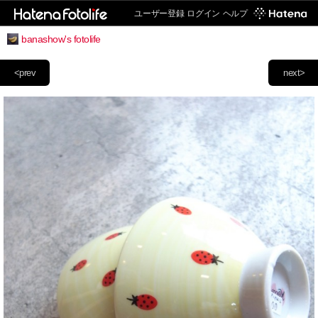
ユーザー登録
ログイン
ヘルプ
banashow's fotolife
<prev
next>