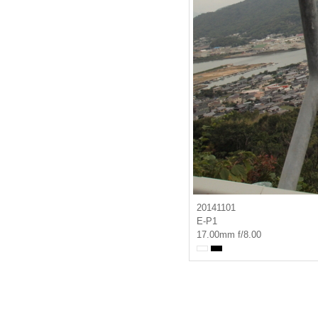
20141101
E-P1
17.00mm f/8.00