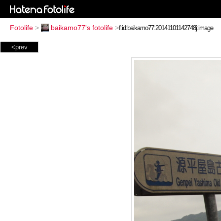
Fotolife
>
baikamo77's fotolife
>
<prev