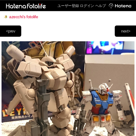
ユーザー登録
ログイン
ヘルプ
azecchi's fotolife
<prev
next>