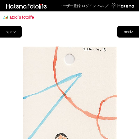
ユーザー登録
ログイン
ヘルプ
atodi's fotolife
<prev
next>