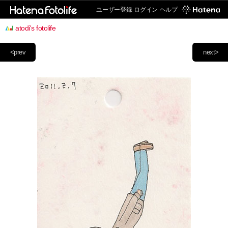
ユーザー登録
ログイン
ヘルプ
atodi's fotolife
<prev
next>