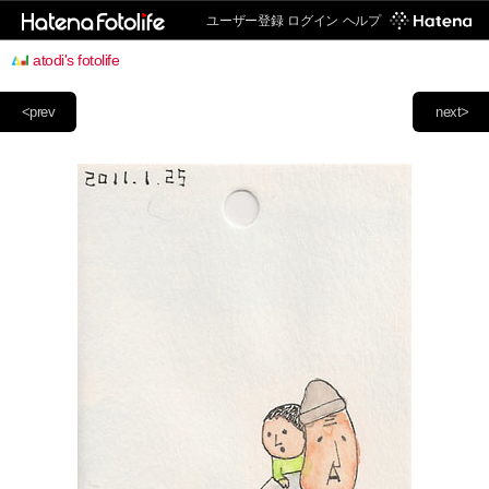
ユーザー登録
ログイン
ヘルプ
atodi's fotolife
<prev
next>