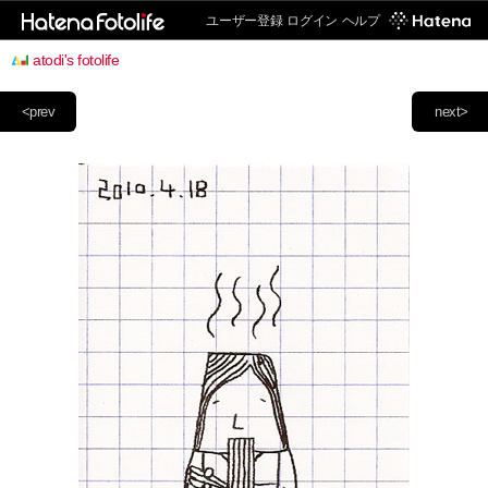
ユーザー登録
ログイン
ヘルプ
atodi's fotolife
<prev
next>