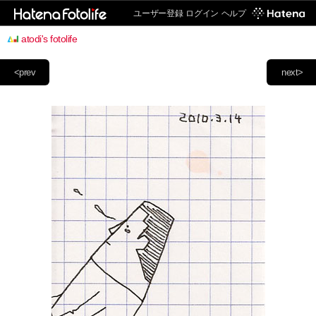
ユーザー登録
ログイン
ヘルプ
atodi's fotolife
<prev
next>