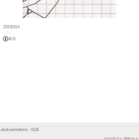
20100314
表示
atodi.animations - 0118