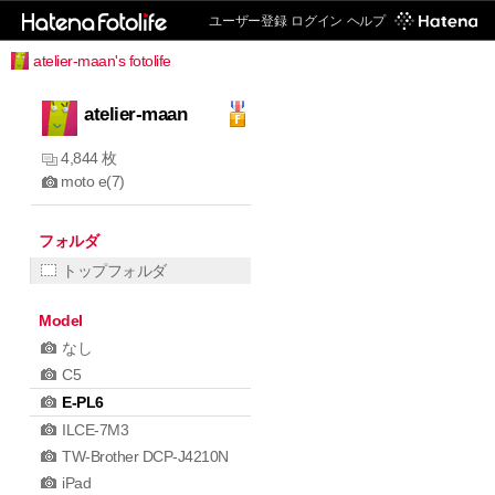
ユーザー登録
ログイン
ヘルプ
atelier-maan's fotolife
atelier-maan
4,844 枚
moto e(7)
フォルダ
トップフォルダ
Model
なし
C5
E-PL6
ILCE-7M3
TW-Brother DCP-J4210N
iPad