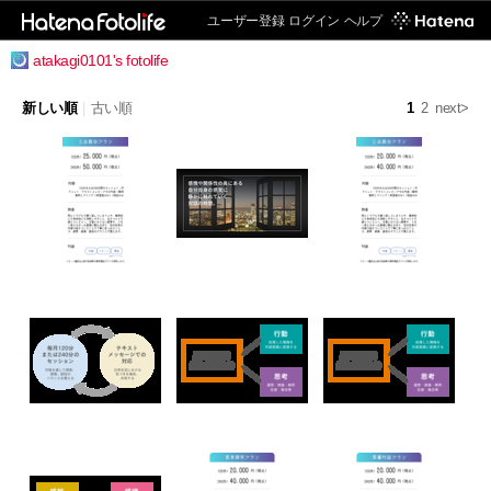
ユーザー登録
ログイン
ヘルプ
atakagi0101's fotolife
新しい順
|
古い順
1
2
next>