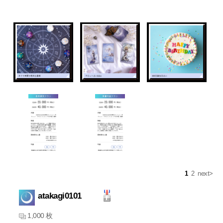
1
2
next>
atakagi0101
1,000 枚