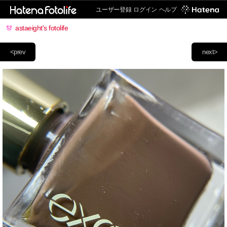
ユーザー登録
ログイン
ヘルプ
astaeight's fotolife
<prev
next>