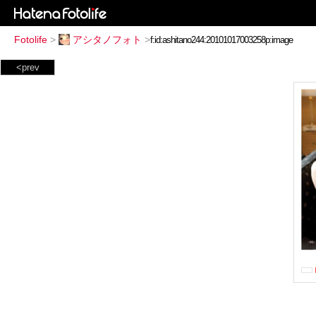
Fotolife
>
アシタノフォト
>
<prev