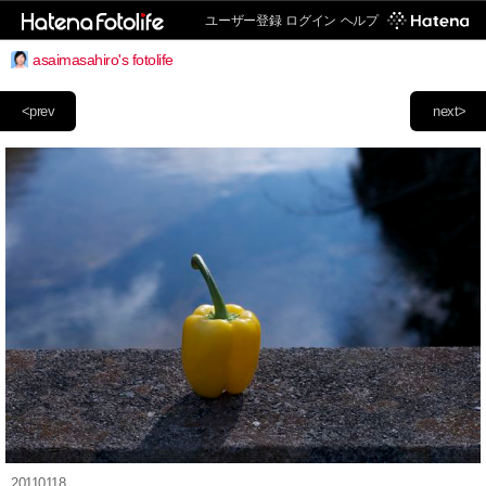
ユーザー登録
ログイン
ヘルプ
asaimasahiro's fotolife
<prev
next>
20110118