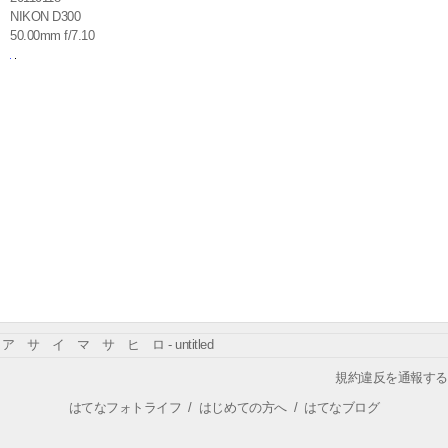
NIKON D300
50.00mm f/7.10
ア サ イ マ サ ヒ ロ - untitled
規約違反を通報する
はてなフォトライフ
/
はじめての方へ
/
はてなブログ