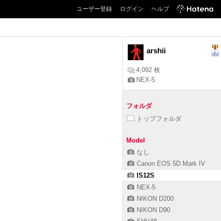
ユーザー登録
ログイン
ヘルプ
arshii
4,092 枚
NEX-5
フォルダ
トップフォルダ
Model
なし
Canon EOS 5D Mark IV
IS12S
NEX-5
NIKON D200
NIKON D90