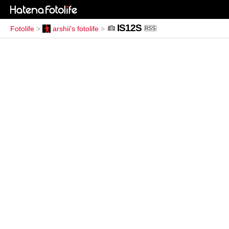
IS12S
Fotolife
>
arshii's fotolife
>