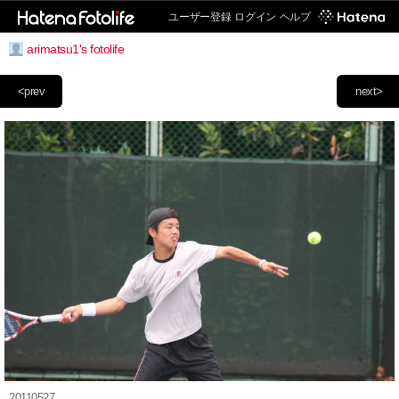
ユーザー登録
ログイン
ヘルプ
arimatsu1's fotolife
<prev
next>
20110527