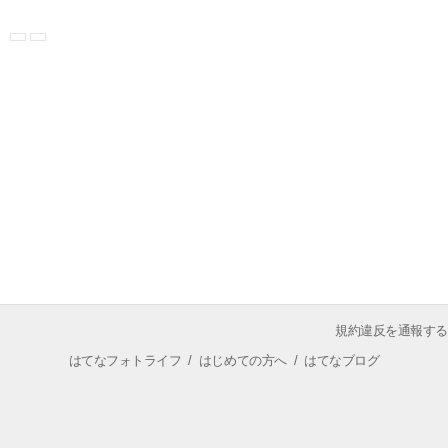
規約違反を通報する
はてなフォトライフ
/
はじめての方へ
/
はてなブログ