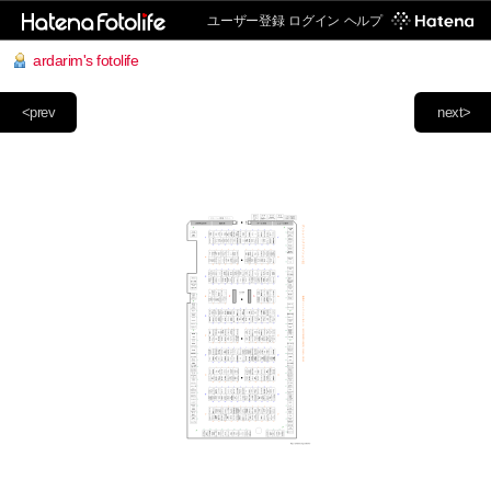
ユーザー登録
ログイン
ヘルプ
ardarim's fotolife
<prev
next>