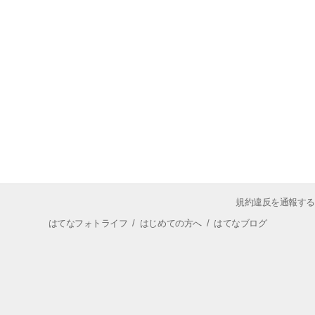
規約違反を通報する
はてなフォトライフ
/
はじめての方へ
/
はてなブログ