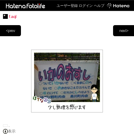
ユーザー登録
ログイン
ヘルプ
f.aql
<prev
next>
表示