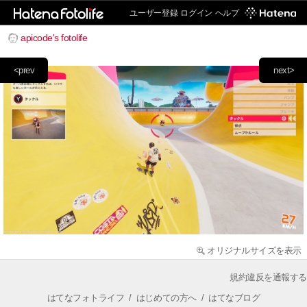
ユーザー登録
ログイン
ヘルプ
apicode's fotolife
<prev
next>
オリジナルサイズを表示
規約違反を通報する
はてなフォトライフ
/
はじめての方へ
/
はてなブログ