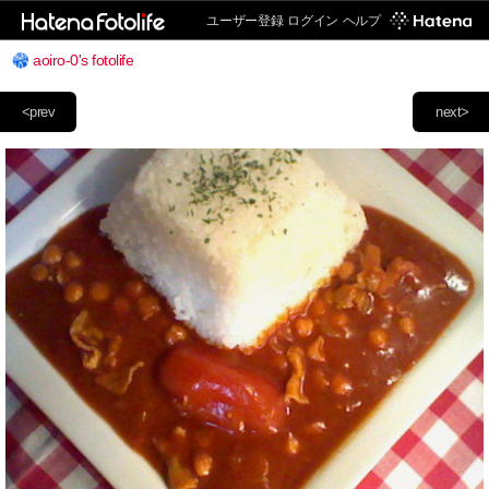
ユーザー登録
ログイン
ヘルプ
aoiro-0's fotolife
<prev
next>