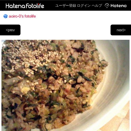
ユーザー登録
ログイン
ヘルプ
aoiro-0's fotolife
<prev
next>