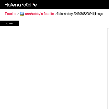
Fotolife
>
annhobby's fotolife
>
<prev