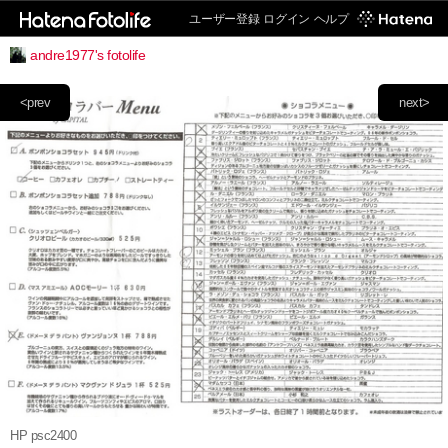
ユーザー登録
ログイン
ヘルプ
andre1977's fotolife
<prev
next>
HP psc2400