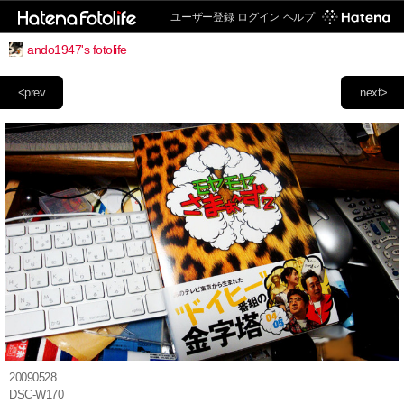
ユーザー登録
ログイン
ヘルプ
ando1947's fotolife
<prev
next>
20090528
DSC-W170