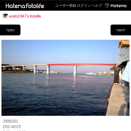
ユーザー登録
ログイン
ヘルプ
ando1947's fotolife
<prev
next>
20081101
DSC-W170