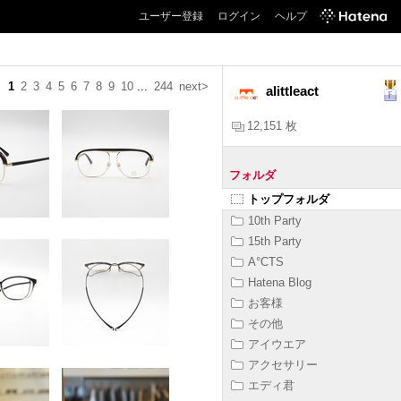
ユーザー登録
ログイン
ヘルプ
1
2
3
4
5
6
7
8
9
10
...
244
next>
alittleact
12,151 枚
フォルダ
トップフォルダ
10th Party
15th Party
A°CTS
Hatena Blog
お客様
その他
アイウエア
アクセサリー
エディ君