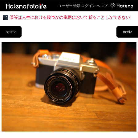
ユーザー登録
ログイン
ヘルプ
僕等は人生における幾つかの事柄において祈ることしかできない
<prev
next>