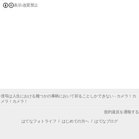
表示-改変禁止
僕等は人生における幾つかの事柄において祈ることしかできない - カメラ！カ
メラ！カメラ！
規約違反を通報する
はてなフォトライフ
/
はじめての方へ
/
はてなブログ