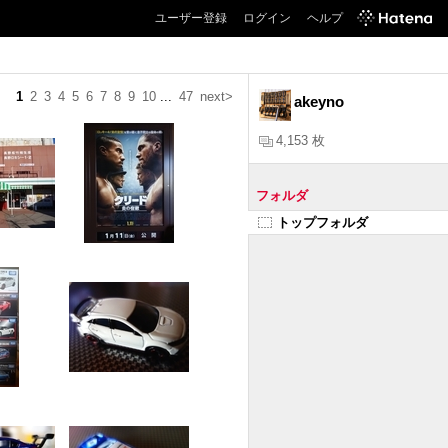
ユーザー登録
ログイン
ヘルプ
1
2
3
4
5
6
7
8
9
10
...
47
next>
akeyno
4,153 枚
フォルダ
トップフォルダ