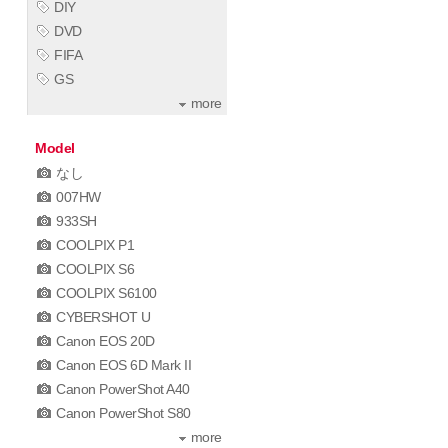
DIY
DVD
FIFA
GS
more
Model
なし
007HW
933SH
COOLPIX P1
COOLPIX S6
COOLPIX S6100
CYBERSHOT U
Canon EOS 20D
Canon EOS 6D Mark II
Canon PowerShot A40
Canon PowerShot S80
more