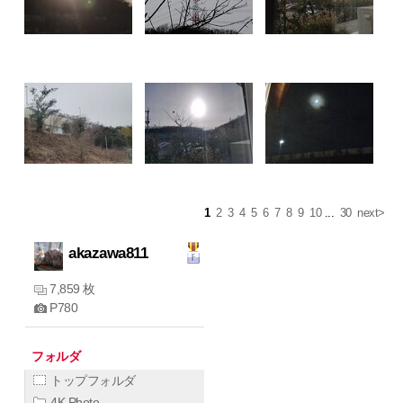
1
2
3
4
5
6
7
8
9
10
...
30
next>
akazawa811
7,859 枚
P780
フォルダ
トップフォルダ
4K Photo