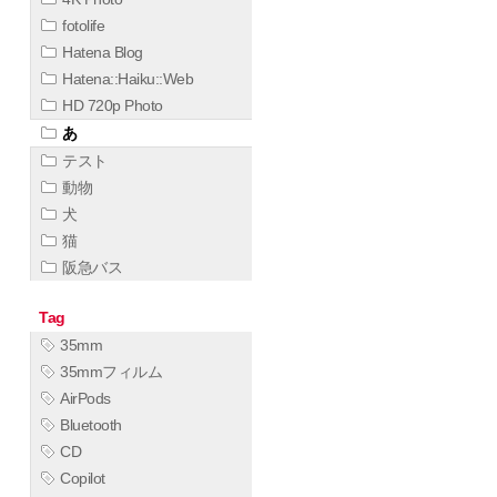
fotolife
Hatena Blog
Hatena::Haiku::Web
HD 720p Photo
あ
テスト
動物
犬
猫
阪急バス
Tag
35mm
35mmフィルム
AirPods
Bluetooth
CD
Copilot