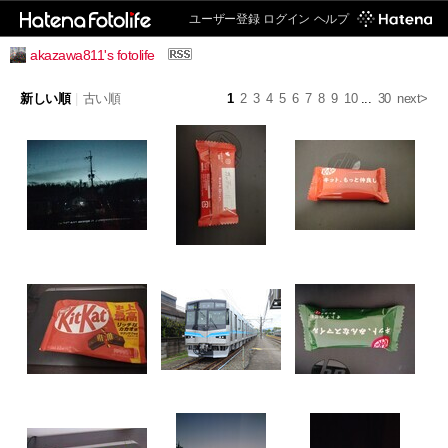
ユーザー登録
ログイン
ヘルプ
akazawa811's fotolife
新しい順
|
古い順
1
2
3
4
5
6
7
8
9
10
...
30
next>