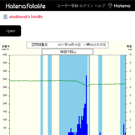
ユーザー登録
ログイン
ヘルプ
akatibarati's fotolife
<prev