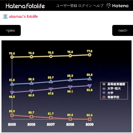
ユーザー登録
ログイン
ヘルプ
akamac's fotolife
<prev
next>