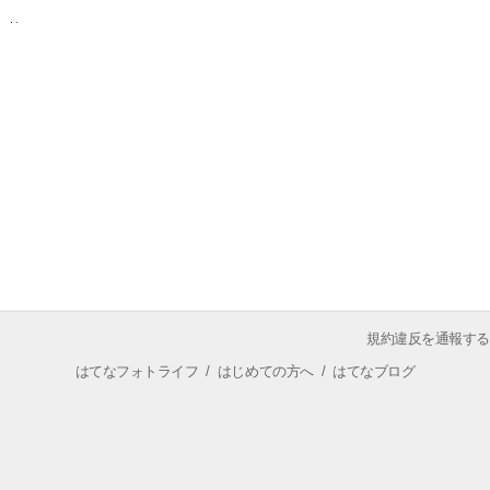
規約違反を通報する
はてなフォトライフ
/
はじめての方へ
/
はてなブログ