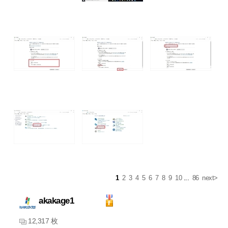
1
2
3
4
5
6
7
8
9
10
...
86
next>
akakage1
12,317 枚