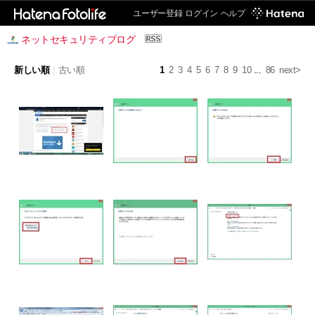
ユーザー登録
ログイン
ヘルプ
ネットセキュリティブログ
新しい順
|
古い順
1
2
3
4
5
6
7
8
9
10
...
86
next>