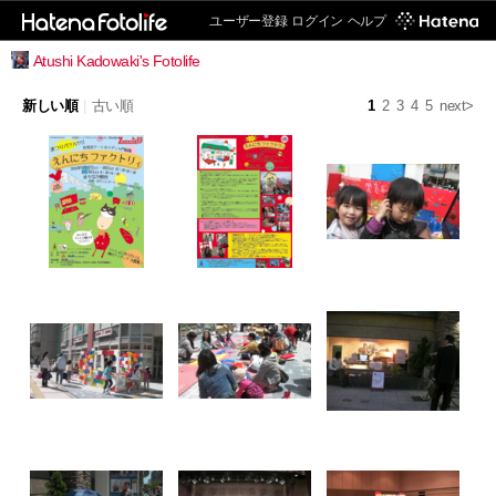
ユーザー登録
ログイン
ヘルプ
Atushi Kadowaki's Fotolife
新しい順
|
古い順
1
2
3
4
5
next>