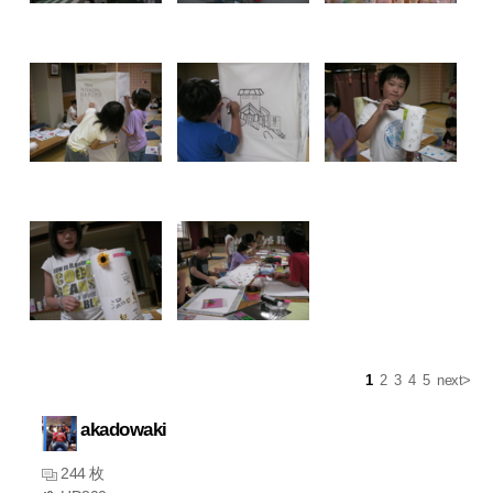
1
2
3
4
5
next>
akadowaki
244 枚