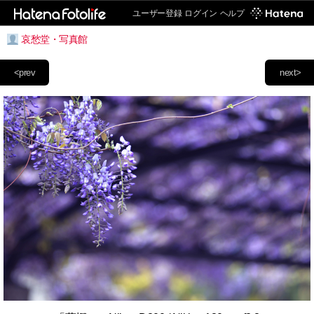
ユーザー登録
ログイン
ヘルプ
哀愁堂・写真館
<prev
next>