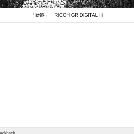
「蹉跌」 RICOH GR DIGITAL Ⅲ
rackback