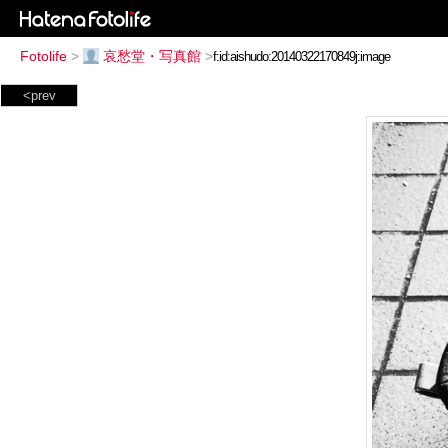
Fotolife
>
哀愁堂・写真館
>
<prev