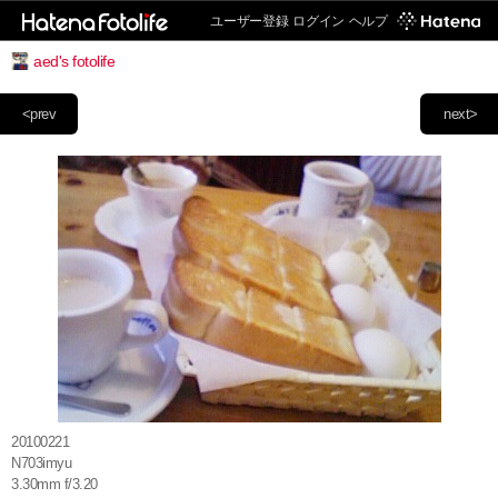
ユーザー登録
ログイン
ヘルプ
aed's fotolife
<prev
next>
20100221
N703imyu
3.30mm f/3.20