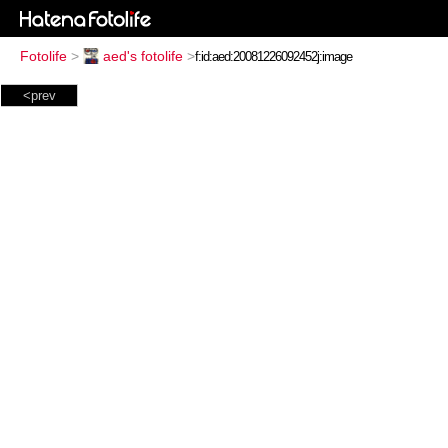
Fotolife
>
aed's fotolife
>
<prev