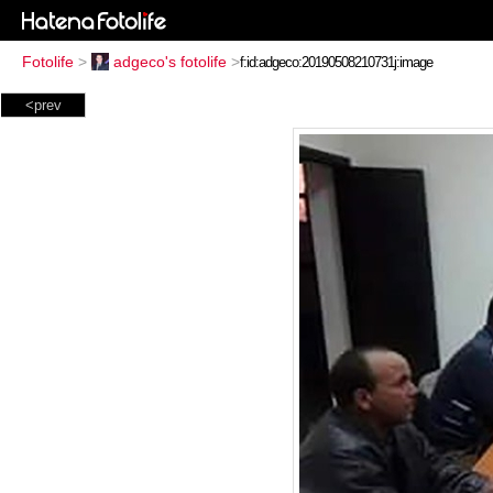
Fotolife
>
adgeco's fotolife
>
<prev