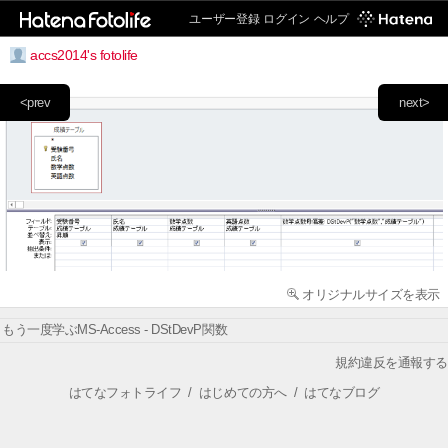
ユーザー登録
ログイン
ヘルプ
accs2014's fotolife
<prev
next>
オリジナルサイズを表示
もう一度学ぶMS-Access - DStDevP関数
規約違反を通報する
はてなフォトライフ
/
はじめての方へ
/
はてなブログ