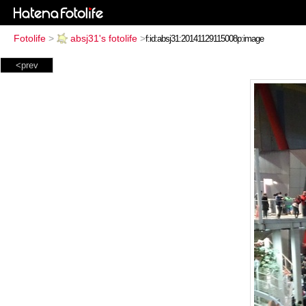
Fotolife
>
absj31's fotolife
>
<prev