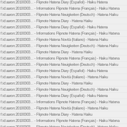
f:id:aaron:20100303... - Flipnote Hatena Diary (Español) - Haiku Hatena
f:id:aaron:20100303... - Informations Flipnote Hatena (Français) - Haiku Hatena
f:id:aaron:20100303... - Flipnote Hatena Neuigkeiten (Deutsch) - Hatena Haiku
f:id:aaron:20100303... - Flipnote Hatena Diary - Hatena Haiku
f:id:aaron:20100303... - Flipnote Hatena Diary (Español) - Haiku Hatena
f:id:aaron:20100303... - Informations Flipnote Hatena (Français) - Haiku Hatena
f:id:aaron:20100303... - Flipnote Hatena Novità (Italiano) - Hatena Haiku
f:id:aaron:20100303... - Flipnote Hatena Neuigkeiten (Deutsch) - Hatena Haiku
f:id:aaron:20100303... - Flipnote Hatena Diary - Hatena Haiku
f:id:aaron:20100303... - Informations Flipnote Hatena (Français) - Haiku Hatena
f:id:aaron:20100303... - Flipnote Hatena Neuigkeiten (Deutsch) - Hatena Haiku
f:id:aaron:20100303... - Flipnote Hatena Diary (Español) - Haiku Hatena
f:id:aaron:20100303... - Flipnote Hatena Novità (Italiano) - Hatena Haiku
f:id:aaron:20100303... - Flipnote Hatena Diary - Hatena Haiku
f:id:aaron:20100303... - Flipnote Hatena Neuigkeiten (Deutsch) - Hatena Haiku
f:id:aaron:20100303... - Flipnote Hatena Diary (Español) - Haiku Hatena
f:id:aaron:20100303... - Informations Flipnote Hatena (Français) - Haiku Hatena
f:id:aaron:20100303... - Flipnote Hatena Novità (Italiano) - Hatena Haiku
f:id:aaron:20100303... - Flipnote Hatena Diary - Hatena Haiku
f:id:aaron:20100303... - Informations Flipnote Hatena (Français) - Haiku Hatena
f:id:aaron:20100303... - Flipnote Hatena Neuigkeiten (Deutsch) - Hatena Haiku