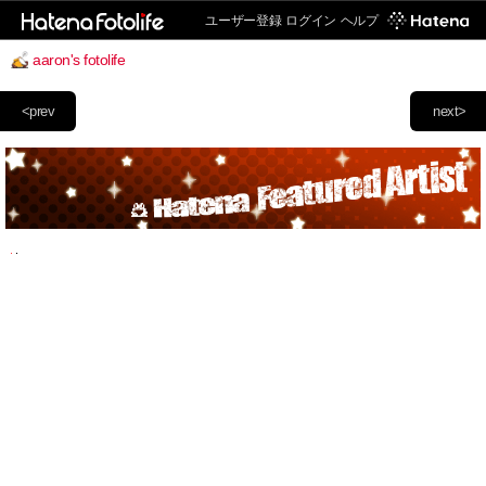
ユーザー登録
ログイン
ヘルプ
aaron's fotolife
<prev
next>