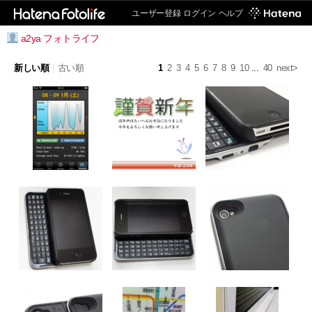
ユーザー登録
ログイン
ヘルプ
a2ya フォトライフ
新しい順
|
古い順
1
2
3
4
5
6
7
8
9
10
...
40
next>