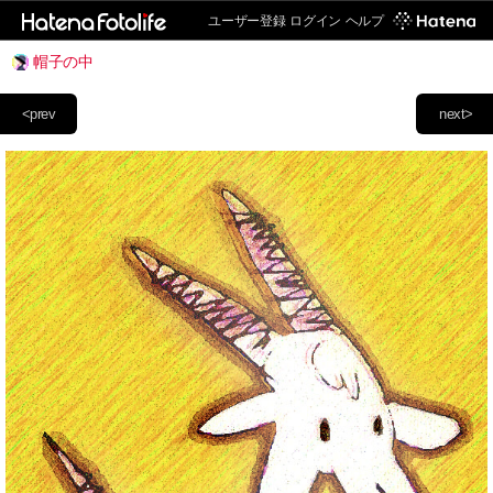
ユーザー登録
ログイン
ヘルプ
帽子の中
<prev
next>