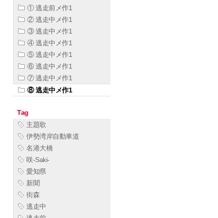
① 逃走前メ作1
② 逃走中メ作1
③ 逃走中メ作1
④ 逃走中メ作1
⑤ 逃走中メ作1
⑥ 逃走中メ作1
⑦ 逃走中メ作1
⑧ 逃走中メ作1
Tag
主題歌
伊勢湾岸自動車道
名港大橋
咲-Saki-
愛知県
新聞
街森
逃走中
逃走前