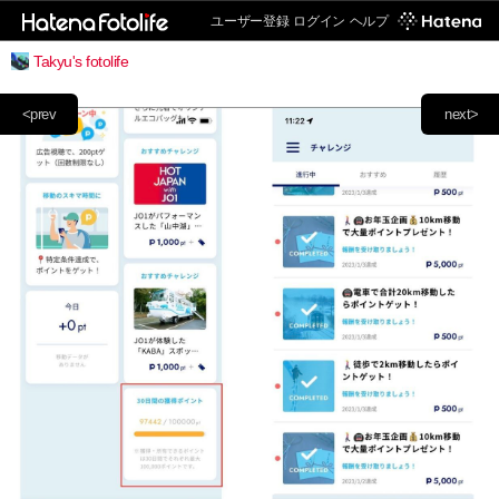
ユーザー登録
ログイン
ヘルプ
Takyu's fotolife
<prev
next>